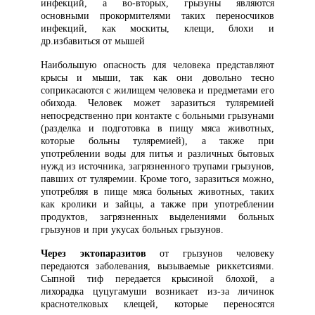
инфекций, а во-вторых, грызуны являются
основными прокормителями таких переносчиков
инфекций, как москиты, клещи, блохи и
др.избавиться от мышей
Наибольшую опасность для человека представляют
крысы и мыши, так как они довольно тесно
соприкасаются с жилищем человека и предметами его
обихода. Человек может заразиться туляремией
непосредственно при контакте с больными грызунами
(разделка и подготовка в пищу мяса животных,
которые больны туляремией), а также при
употреблении воды для питья и различных бытовых
нужд из источника, загрязненного трупами грызунов,
павших от туляремии. Кроме того, заразиться можно,
употребляя в пище мяса больных животных, таких
как кролики и зайцы, а также при употреблении
продуктов, загрязненных выделениями больных
грызунов и при укусах больных грызунов.
Через эктопаразитов
от грызунов человеку
передаются заболевания, вызываемые риккетсиями.
Сыпной тиф передается крысиной блохой, а
лихорадка цуцугамуши возникает из-за личинок
краснотелковых клещей, которые переносятся