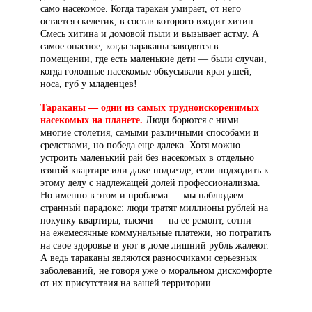
само насекомое. Когда таракан умирает, от него
остается скелетик, в состав которого входит хитин.
Смесь хитина и домовой пыли и вызывает астму. А
самое опасное, когда тараканы заводятся в
помещении, где есть маленькие дети — были случаи,
когда голодные насекомые обкусывали края ушей,
носа, губ у младенцев!
Тараканы — одни из самых трудноискоренимых
насекомых на планете.
Люди борются с ними
многие столетия, самыми различными способами и
средствами, но победа еще далека. Хотя можно
устроить маленький рай без насекомых в отдельно
взятой квартире или даже подъезде, если подходить к
этому делу с надлежащей долей профессионализма.
Но именно в этом и проблема — мы наблюдаем
странный парадокс: люди тратят миллионы рублей на
покупку квартиры, тысячи — на ее ремонт, сотни —
на ежемесячные коммунальные платежи, но потратить
на свое здоровье и уют в доме лишний рубль жалеют.
А ведь тараканы являются разносчиками серьезных
заболеваний, не говоря уже о моральном дискомфорте
от их присутствия на вашей территории.