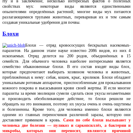
Ну и в заключение, несколько интересных фактов о полезных
свойствах мух: некоторые виды являются единственными
опылителями определённых растений; многие виды мух питаются
разлагающимися трупами животных, переваривая их и тем самым
создавая уникальные удобрения для почвы.
Блохи
Блохи — отряд кровососущих бескрылых насекомых-
паразитов. На данном этапе науке известно 2086 видов, из них 4
ископаемых. Отряд делится на 200 родов, объединённых в 15
семейств. Для обычного человека наиболее интересными является
семейство обыкновенные блохи. В его состав входят виды блох,
которые предпочитают выбирать хозяином человека и животных,
приближённых к нему: собак, кошек, крыс, кроликов. Блохи обладают
уникальным ротовым аппаратом, приспособленным для прокалывания
кожного покрова и высасывания крови своей жертвы. И если многие
паразиты за время эволюции сумели сделать свои укусы незаметными
и производить обезболивающее действие, то блохи решили не
обращать на это внимания, поэтому их укусы очень и очень ощутимы
и болезненны. Кроме того, для человека именно блохи являются
одними из главных переносчиков различной заразы, которую они
доставляют прямиком в кровь.
Сами по себе блохи вызывают у
человека две болезни — пуликоз и саркопсиллёз, а бактерии и
микробы, которых они переносят, являются причиной