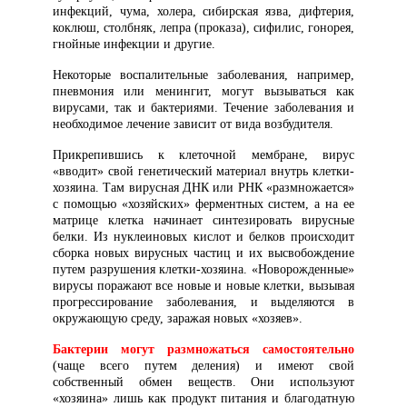
инфекций, чума, холера, сибирская язва, дифтерия,
коклюш, столбняк, лепра (проказа), сифилис, гонорея,
гнойные инфекции и другие.
Некоторые воспалительные заболевания, например,
пневмония или менингит, могут вызываться как
вирусами, так и бактериями. Течение заболевания и
необходимое лечение зависит от вида возбудителя.
Прикрепившись к клеточной мембране, вирус
«вводит» свой генетический материал внутрь клетки-
хозяина. Там вирусная ДНК или РНК «размножается»
с помощью «хозяйских» ферментных систем, а на ее
матрице клетка начинает синтезировать вирусные
белки. Из нуклеиновых кислот и белков происходит
сборка новых вирусных частиц и их высвобождение
путем разрушения клетки-хозяина. «Новорожденные»
вирусы поражают все новые и новые клетки, вызывая
прогрессирование заболевания, и выделяются в
окружающую среду, заражая новых «хозяев».
Бактерии могут размножаться самостоятельно
(чаще всего путем деления) и имеют свой
собственный обмен веществ. Они используют
«хозяина» лишь как продукт питания и благодатную