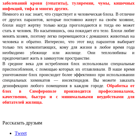
заболеваний крови (гепатиты), туляремии, чумы, кишечных
инфекций, тифа и многих других.
Немного из нас знает, что существует и человеческая блоха. В отличие
от других паразитов, которые постоянно живут на своём хозяине,
блохи ищут жертву только когда проголодаются и тогда ею может
стать и человек. Но насытившись, она покидает его тело. Блохи любят
менять хозяев, поэтому легко перемещаются с домашних животных на
человека и обратно. Интересно, что этот вид паразитов выбирает
только тех млекопитающих, кому для жизни в любое время года
необходимо убежище или жилище. Они теплолюбивы и
предпочитают жить в замкнутом пространстве.
В средние века для истребления блох использовали специальные
приспособления, с помощью которых их отлавливали. В наше время
уничтожение блох происходит более эффективно при использовании
специальных химикатов — инсектицидов. Вы можете заказать
дезинфекцию любого помещения в каждом городе.
Обработка от
блох в Симферополе производится профессионалами,
качественно, быстро и с минимальными неудобствами для
обитателей жилища.
Рассказать друзьям
Tweet