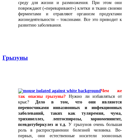
среду для жизни и размножения. При этом они
повреждают («переваривают») клетки и ткани своими
ферментами и отравляют организм продуктами
жизнедеятельности – токсинами. Все это приводит к
развитию заболевания.
Грызуны
Чем же
так опасны грызуны?
Нужно ли избавляться от
крыс?
Дело в том, что они являются
переносчиками инвазионных и инфекционных
заболеваний, таких как туляремия, чума,
трихинеллез, лептоспирозы, хориоменингит,
псевдотуберкулез и т.д.
У грызунов очень большая
роль в распространении болезней человека. Во-
первых, они естественные носители зоонозных