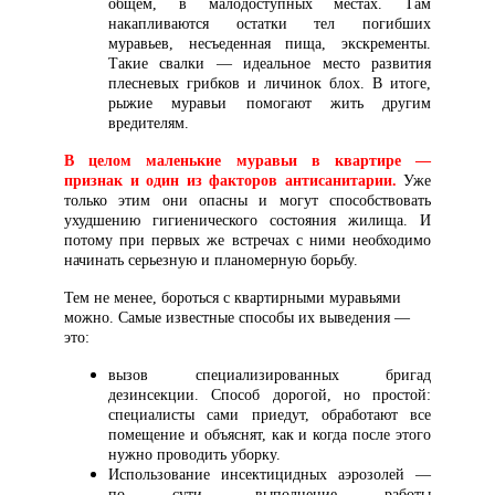
общем, в малодоступных местах. Там
накапливаются остатки тел погибших
муравьев, несъеденная пища, экскременты.
Такие свалки — идеальное место развития
плесневых грибков и личинок блох. В итоге,
рыжие муравьи помогают жить другим
вредителям.
В целом маленькие муравьи в квартире —
признак и один из факторов антисанитарии.
Уже
только этим они опасны и могут способствовать
ухудшению гигиенического состояния жилища. И
потому при первых же встречах с ними необходимо
начинать серьезную и планомерную борьбу.
Тем не менее, бороться с квартирными муравьями
можно. Самые известные способы их выведения —
это:
вызов специализированных бригад
дезинсекции. Способ дорогой, но простой:
специалисты сами приедут, обработают все
помещение и объяснят, как и когда после этого
нужно проводить уборку.
Использование инсектицидных аэрозолей —
по сути, выполнение работы