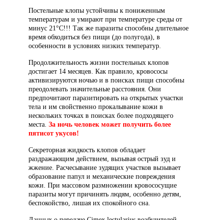
Постельные клопы устойчивы к пониженным
температурам и умирают при температуре среды от
минус 21°С!!! Так же паразиты способны длительное
время обходиться без пищи (до полугода), в
особенности в условиях низких температур.
Продолжительность жизни постельных клопов
достигает 14 месяцев. Как правило, кровососы
активизируются ночью и в поисках пищи способны
преодолевать значительные расстояния. Они
предпочитают паразитировать на открытых участки
тела и им свойственно прокалывание кожи в
нескольких точках в поисках более подходящего
места.
За ночь человек может получить более
пятисот укусов!
Секреторная жидкость клопов обладает
раздражающим действием, вызывая острый зуд и
жжение. Расчесывание зудящих участков вызывает
образование папул и механические повреждения
кожи. При массовом размножении кровососущие
паразиты могут причинять людям, особенно детям,
беспокойство, лишая их спокойного сна.
Данных о передаче Cimex lectularius возбудителей