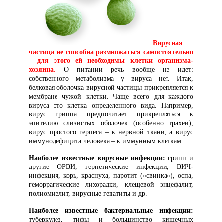
Вирусная
частица не способна размножаться самостоятельно
– для этого ей необходимы клетки организма-
хозяина
.
О питании речь вообще не идет:
собственного метаболизма у вируса нет. Итак,
белковая оболочка вирусной частицы прикрепляется к
мембране чужой клетки. Чаще всего для каждого
вируса это клетка определенного вида. Например,
вирус гриппа предпочитает прикрепляться к
эпителию слизистых оболочек (особенно трахеи),
вирус простого герпеса – к нервной ткани, а вирус
иммунодефицита человека – к иммунным клеткам.
Наиболее известные вирусные инфекции:
грипп и
другие ОРВИ, герпетические инфекции, ВИЧ-
инфекция, корь, краснуха, паротит («свинка»), оспа,
геморрагические лихорадки, клещевой энцефалит,
полиомиелит, вирусные гепатиты и др.
Наиболее известные бактериальные инфекции:
туберкулез, тифы и большинство кишечных