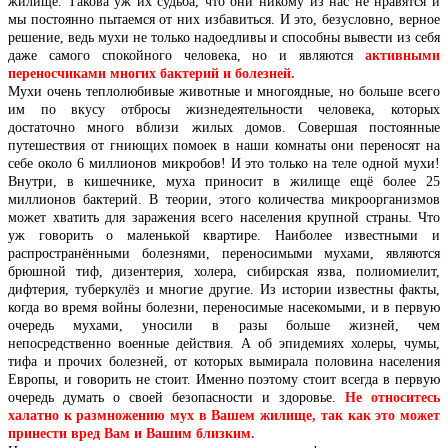
жилище. Такова уж их судьба, что они никому из нас не нравятся и
мы постоянно пытаемся от них избавиться. И это, безусловно, верное
решение, ведь мухи не только надоедливы и способны вывести из себя
даже самого спокойного человека, но и являются
активными
переносчиками многих бактерий и болезней.
Мухи очень теплолюбивые животные и многоядные, но больше всего
им по вкусу отбросы жизнедеятельности человека, которых
достаточно много вблизи жилых домов. Совершая постоянные
путешествия от гниющих помоек в наши комнаты они переносят на
себе около 6 миллионов микробов! И это только на теле одной мухи!
Внутри, в кишечнике, муха приносит в жилище ещё более 25
миллионов бактерий. В теории, этого количества микроорганизмов
может хватить для заражения всего населения крупной страны. Что
уж говорить о маленькой квартире. Наиболее известными и
распространёнными болезнями, переносимыми мухами, являются
брюшной тиф, дизентерия, холера, сибирская язва, полиомиелит,
дифтерия, туберкулёз и многие другие. Из истории известны факты,
когда во время войны болезни, переносимые насекомыми, и в первую
очередь мухами, уносили в разы больше жизней, чем
непосредственно военные действия. А об эпидемиях холеры, чумы,
тифа и прочих болезней, от которых вымирала половина населения
Европы, и говорить не стоит. Именно поэтому стоит всегда в первую
очередь думать о своей безопасности и здоровье.
Не относитесь
халатно к размножению мух в Вашем жилище, так как это может
принести вред Вам и Вашим близким.