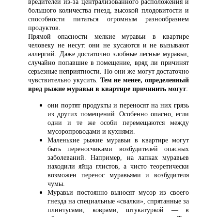
вредителей из-за централизованного расположения и
большого количества гнезд, высокой плодовитости и
способности питаться огромным разнообразием
продуктов.
Прямой опасности мелкие муравьи в квартире
человеку не несут: они не кусаются и не вызывают
аллергий. Даже достаточно злобные лесные муравьи,
случайно попавшие в помещение, вряд ли причинят
серьезные неприятности. Но они же могут достаточно
чувствительно укусить.
Тем не менее, определенный
вред рыжие муравьи в квартире причинить могут
:
они портят продукты и переносят на них грязь
из других помещений. Особенно опасно, если
одни и те же особи перемещаются между
мусоропроводами и кухнями.
Маленькие рыжие муравьи в квартире могут
быть переносчиками возбудителей опасных
заболеваний. Например, на лапках муравьев
находили яйца глистов, а чисто теоретически
возможен перенос муравьями и возбудителя
чумы.
Муравьи постоянно выносят мусор из своего
гнезда на специальные «свалки», спрятанные за
плинтусами, коврами, штукатуркой — в