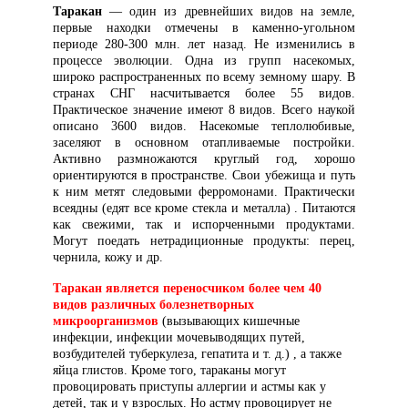
Таракан
— один из древнейших видов на земле,
первые находки отмечены в каменно-угольном
периоде 280-300 млн. лет назад. Не изменились в
процессе эволюции. Одна из групп насекомых,
широко распространенных по всему земному шару. В
странах СНГ насчитывается более 55 видов.
Практическое значение имеют 8 видов. Всего наукой
описано 3600 видов. Насекомые теплолюбивые,
заселяют в основном отапливаемые постройки.
Активно размножаются круглый год, хорошо
ориентируются в пространстве. Свои убежища и путь
к ним метят следовыми ферромонами. Практически
всеядны (едят все кроме стекла и металла) . Питаются
как свежими, так и испорченными продуктами.
Могут поедать нетрадиционные продукты: перец,
чернила, кожу и др.
Таракан является переносчиком более чем 40
видов различных болезнетворных
микроорганизмов
(вызывающих кишечные
инфекции, инфекции мочевыводящих путей,
возбудителей туберкулеза, гепатита и т. д.) , а также
яйца глистов. Кроме того, тараканы могут
провоцировать приступы аллергии и астмы как у
детей, так и у взрослых. Но астму провоцирует не