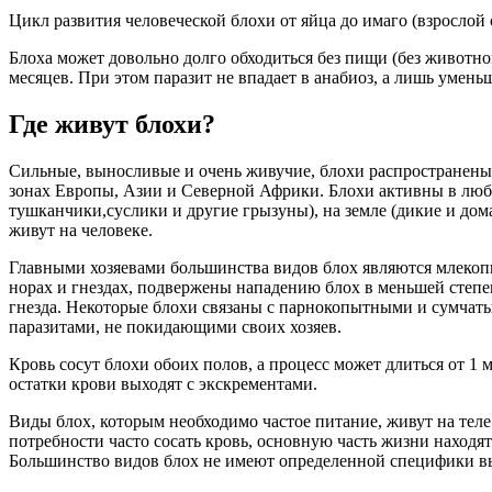
Цикл развития человеческой блохи от яйца до имаго (взрослой о
Блоха может довольно долго обходиться без пищи (без животног
месяцев. При этом паразит не впадает в анабиоз, а лишь умень
Где живут блохи?
Сильные, выносливые и очень живучие, блохи распространены
зонах Европы, Азии и Северной Африки. Блохи активны в любо
тушканчики,суслики и другие грызуны), на земле (дикие и до
живут на человеке.
Главными хозяевами большинства видов блох являются млекоп
норах и гнездах, подвержены нападению блох в меньшей степен
гнезда. Некоторые блохи связаны с парнокопытными и сумчат
паразитами, не покидающими своих хозяев.
Кровь сосут блохи обоих полов, а процесс может длиться от 1 
остатки крови выходят с экскрементами.
Виды блох, которым необходимо частое питание, живут на тел
потребности часто сосать кровь, основную часть жизни находят
Большинство видов блох не имеют определенной специфики вы