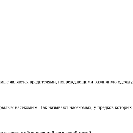
секомые являются вредителями, повреждающими различную одежд
крылым насекомым. Так называют насекомых, у предков которы
го сходств с обыкновенной комнатной мухой.…