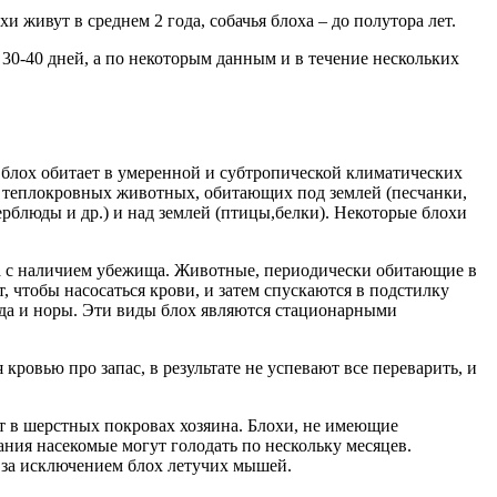
и живут в среднем 2 года, собачья блоха – до полутора лет.
 30-40 дней, а по некоторым данным и в течение нескольких
блох обитает в умеренной и субтропической климатических
м теплокровных животных, обитающих под землей (песчанки,
блюды и др.) и над землей (птицы,белки). Некоторые блохи
на с наличием убежища. Животные, периодически обитающие в
, чтобы насосаться крови, и затем спускаются в подстилку
зда и норы. Эти виды блох являются стационарными
кровью про запас, в результате не успевают все переварить, и
т в шерстных покровах хозяина. Блохи, не имеющие
ания насекомые могут голодать по нескольку месяцев.
 за исключением блох летучих мышей.