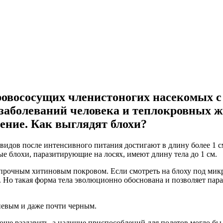
 кровососущих членистоногих насекомых 
заболеваний человека и теплокровных 
оение. Как выглядят блохи?
х видов после интенсивного питания достигают в длину более 1 
е блохи, паразитирующие на лосях, имеют длину тела до 1 см.
прочным хитиновым покровом. Если смотреть на блоху под микро
 Но такая форма тела эволюционно обоснована и позволяет пара
невым и даже почти черным.
роще раздавить, а наличие приспособлений для полетов могло бы