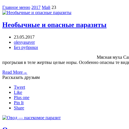
Главное меню
2017
Май
23
Необычные и опасные паразиты
23.05.2017
olesyasaver
Без рубрики
Мясная муха Самки этой мухи,незаметно прикр
прогрызая в теле жертвы целые норы. Особенно опасны те виды
Read More
→
Рассказать друзьям
Tweet
Like
Plus one
Pin It
Share