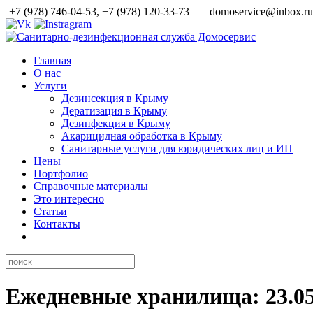
+7 (978) 746-04-53, +7 (978) 120-33-73
domoservice@inbox.r
Главная
О нас
Услуги
Дезинсекция в Крыму
Дератизация в Крыму
Дезинфекция в Крыму
Акарицидная обработка в Крыму
Санитарные услуги для юридических лиц и ИП
Цены
Портфолио
Справочные материалы
Это интересно
Статьи
Контакты
Ежедневные хранилища: 23.05