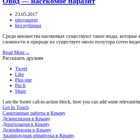
Овод — насекомое паразит
23.05.2017
olesyasaver
Без рубрики
Среди множества насекомых существуют такие виды, которые яв
сложности в природе их существует около полутора сотен ви
Read More
→
Рассказать друзьям
Tweet
Like
Plus one
Pin It
Share
I am the footer call-to-action block, here you can add some relevant/
Get In Touch
Санитарные работы в Крыму
Дезинсекция в Крыму
Дератизация в Крыму
Дезинфекция в Крыму
Акарицидная обработка в Крыму